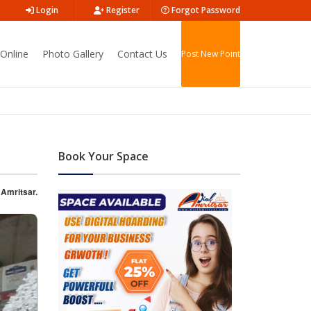
Login
Register
Forgot Password
Online
Photo Gallery
Contact Us
Post New Point
Book Your Space
 Amritsar.